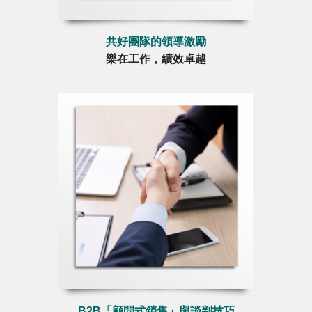
共好團隊的領導激勵
樂在工作，績效卓越
B2B「顧問式銷售」與談判技巧