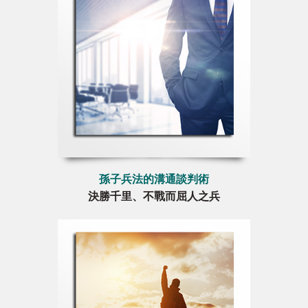
孫子兵法的溝通談判術
決勝千里、不戰而屈人之兵