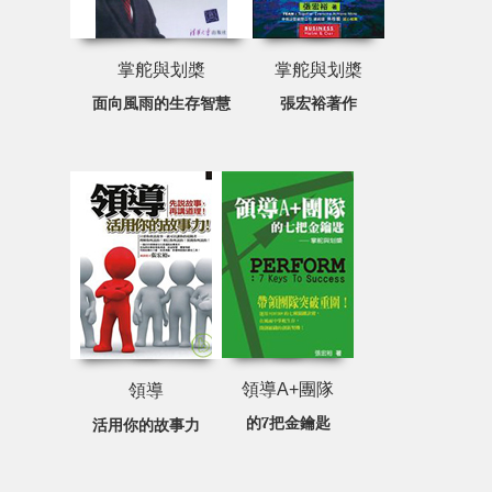
掌舵與划槳
掌舵與划槳
面向風雨的生存智慧
張宏裕著作
領導A+團隊
領導
的7把金鑰匙
活用你的故事力