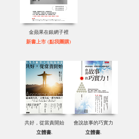
金蘋果在銀網子裡
新書上市 (點我團購)
共好，從當責開始
會說故事的巧實力
立體書.
立體書.