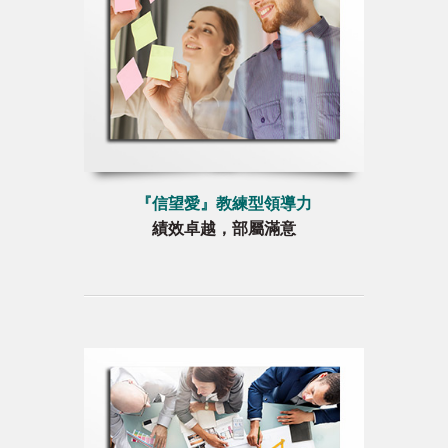
『信望愛』教練型領導力
績效卓越，部屬滿意