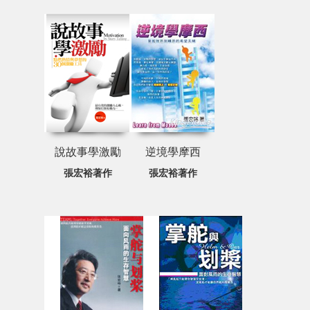
說故事學激勵
逆境學摩西
張宏裕著作
張宏裕著作