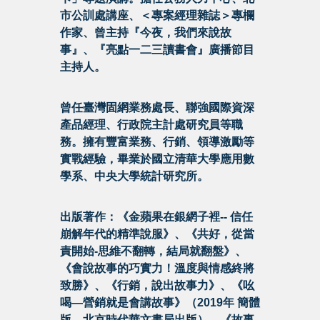
市公訓處講座、＜專案經理雜誌＞專欄
作家、曾主持『今夜，我們來說故
事』、『亮點一二三讀書會』廣播節目
主持人。
曾任臺灣固網業務處長、聯強國際資深
產品經理、行政院主計處研究員等職
務。擁有豐富業務、行銷、領導激勵等
實戰經驗，畢業於國立清華大學應用數
學系、中央大學統計研究所。
出版著作：《金蘋果在銀網子裡-- 信任
崩解年代的精準說服》、《共好，從當
責開始-思維不翻轉，結局就翻盤》、
《會說故事的巧實力！溫度與情感終將
致勝》、《行銷，說出故事力》、《吆
喝—營銷就是會講故事》（2019年 簡體
版—北京時代華文書局出版）、《故事