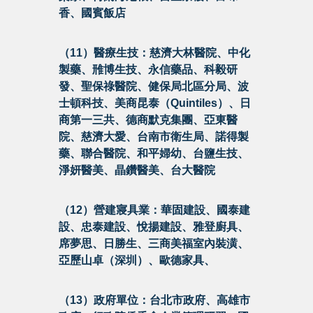
香、國賓飯店
（11）醫療生技：慈濟大林醫院、中化
製藥、雃博生技、永信藥品、科毅研
發、聖保祿醫院、健保局北區分局、波
士頓科技、美商昆泰（Quintiles）、日
商第一三共、德商默克集團、亞東醫
院、慈濟大愛、台南市衛生局、諾得製
藥、聯合醫院、和平婦幼、台鹽生技、
淨妍醫美、晶鑽醫美、台大醫院
（12）營建寢具業：華固建設、國泰建
設、忠泰建設、悅揚建設、雅登廚具、
席夢思、日勝生、三商美福室內裝潢、
亞歷山卓（深圳）、歐德家具、
（13）政府單位：台北市政府、高雄市