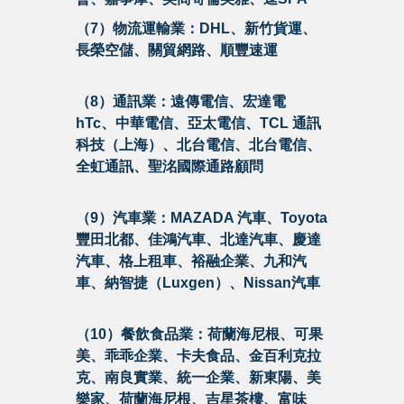
（7）物流運輸業：DHL、新竹貨運、
長榮空儲、關貿網路、順豐速運
（8）通訊業：遠傳電信、宏達電
hTc、中華電信、亞太電信、TCL 通訊
科技（上海）、北台電信、北台電信、
全虹通訊、聖洺國際通路顧問
（9）汽車業：MAZADA 汽車、Toyota
豐田北都、佳鴻汽車、北達汽車、慶達
汽車、格上租車、裕融企業、九和汽
車、納智捷（Luxgen）、Nissan汽車
（10）餐飲食品業：荷蘭海尼根、可果
美、乖乖企業、卡夫食品、金百利克拉
克、南良實業、統一企業、新東陽、美
樂家、荷蘭海尼根、吉星茶樓、富味