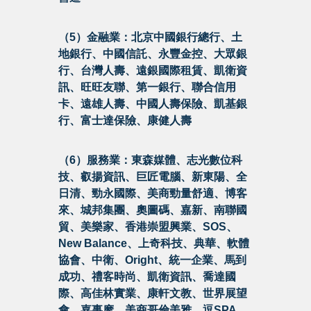
（5）金融業：北京中國銀行總行、土
地銀行、中國信託、永豐金控、大眾銀
行、台灣人壽、遠銀國際租賃、凱衛資
訊、旺旺友聯、第一銀行、聯合信用
卡、遠雄人壽、中國人壽保險、凱基銀
行、富士達保險、康健人壽
（6）服務業：東森媒體、志光數位科
技、叡揚資訊、巨匠電腦、新東陽、全
日清、勁永國際、美商勁量舒適、博客
來、城邦集團、奧圖碼、嘉新、南聯國
貿、美樂家、香港崇盟興業、SOS、
New Balance、上奇科技、典華、軟體
協會、中衛、Oright、統一企業、馬到
成功、禮客時尚、凱衛資訊、喬達國
際、高佳林實業、康軒文教、世界展望
會、嘉事摩、美商哥倫美雅、逗SPA