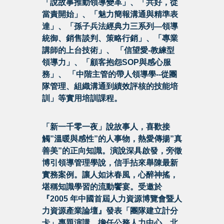
「說故事推動領導變革」、「共好，從
當責開始」、「魅力簡報溝通與精準表
達」、「孫子兵法經典力三系列—領導
統御、銷售談判、策略行銷」、「專業
講師的上台技術」、 「信望愛-教練型
領導力」、「顧客抱怨SOP與感心服
務」、 「中階主管的帶人領導學--從團
隊管理、組織溝通到績效評核的技能培
訓」等實用培訓課程。
「新一千零一夜」說故事人，喜歡接
觸”溫暖與感性”的人事物，熱愛傳揚”真
善美”的正向知識。演說深具啟發，旁徵
博引領導管理學說，信手拈來舉陳最新
實務案例。讓人如沐春風，心醉神搖，
堪稱知識學習的流動饗宴。受邀於
『2005 年中國首屆人力資源博覽會暨人
力資源產業論壇』發表「團隊建立計分
卡」專題演講。擔任公務人力中心、北