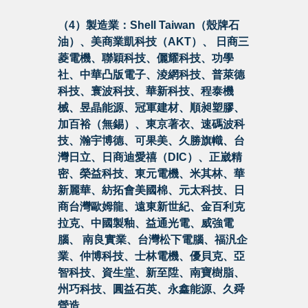
（4）製造業：Shell Taiwan（殼牌石
油）、美商業凱科技（AKT）、 日商三
菱電機、聯穎科技、儷耀科技、功學
社、中華凸版電子、淩網科技、普萊德
科技、寰波科技、華新科技、程泰機
械、昱晶能源、冠軍建材、順昶塑膠、
加百裕（無錫）、東京著衣、速碼波科
技、瀚宇博德、可果美、久勝旗幟、台
灣日立、日商迪愛禧（DIC）、正崴精
密、榮益科技、東元電機、米其林、華
新麗華、紡拓會美國棉、元太科技、日
商台灣歐姆龍、遠東新世紀、金百利克
拉克、中國製釉、益通光電、威強電
腦、 南良實業、台灣松下電腦、福汎企
業、仲博科技、士林電機、優貝克、亞
智科技、資生堂、新至陞、南寶樹脂、
州巧科技、圓益石英、永鑫能源、久舜
營造