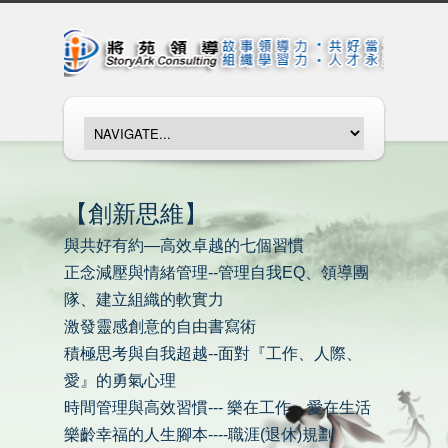
【創新思維】
與共好有約—高效卓越的七個習慣
正念減壓與情緒管理--管理自我EQ、領導團
隊、建立組織的軟實力
激發靈感創意的自由書寫術
積極思考與自我超越--面對『工作、人際、
愛』的勇氣心理
時間管理與高效習慣--- 樂在工作，愛在生活
樂齡幸福的人生腳本----職涯(退休)規劃