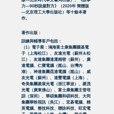
力—90秒說服對方》（2020年 簡體版
—北京理工大學出版社）等十餘本著
作。
著作出版：
訓練與輔導客戶包括：
（1）電子業：鴻海富士康集團國基電
子（上海松江）、友達光電（蘇州＆松
江）、友達集團達運精密（蘇州）、廣
達電腦、仁寶電腦（崑山、台灣內
湖）、神達集團昆達電腦（崑山）、威
友光電（蘇州）、達豐電腦（上海）、
奇美集團菱展光電（浙江寧波）、菱茂
光電（廣東佛山）、富士康集團主管培
訓（深圳）、華碩集團和碩科技、大同
集團華映視訊（吳江）、宏碁電腦、精
英電腦、整技科技、聯詠科技、旺宏電