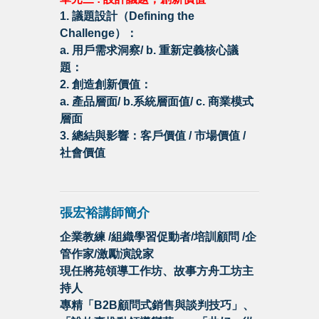
1. 議題設計（Defining the
Challenge）：
a. 用戶需求洞察/ b. 重新定義核心議
題：
2. 創造創新價值：
a. 產品層面/ b.系統層面值/ c. 商業模式
層面
3. 總結與影響：客戶價值 / 市場價值 /
社會價值
張宏裕講師簡介
企業教練 /組織學習促動者/培訓顧問 /企
管作家/激勵演說家
現任將苑領導工作坊、故事方舟工坊主
持人
專精「B2B顧問式銷售與談判技巧」、