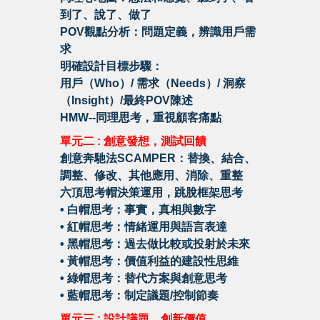
到了、說了、做了
POV觀點分析：問題定義，辨識用戶需
求
明確設計目標步驟：
用戶（Who）/ 需求（Needs）/ 洞察
（Insight）/最終POV陳述
HMW--同理思考，重視顧客痛點
單元二 : 創意發想，測試回饋
創意奔馳法SCAMPER：替換、結合、
調整、修改、其他應用、消除、重整
六頂思考帽決策運用，跳脫框架思考
•
白帽思考：事實，真相與數字
•
紅帽思考：情緒運用與語言表達
•
黑帽思考：過去做比較或投射於未來
•
黃帽思考：價值利益的建設性思維
•
綠帽思考：替代方案與創意思考
•
藍帽思考：制定議題/控制節奏
單元三 : 設計議題，創新價值