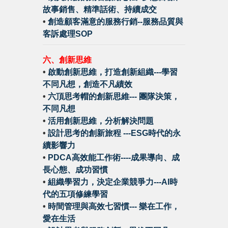
故事銷售、精準話術、持續成交
•
創造顧客滿意的服務行銷--服務品質與
客訴處理SOP
六、創新思維
•
啟動創新思維，打造創新組織---學習
不同凡想，創造不凡績效
•
六頂思考帽的創新思維--- 團隊決策，
不同凡想
•
活用創新思維，分析解決問題
•
設計思考的創新旅程 ---ESG時代的永
續影響力
•
PDCA高效能工作術----成果導向、成
長心態、成功習慣
•
組織學習力，決定企業競爭力---AI時
代的五項修練學習
•
時間管理與高效七習慣--- 樂在工作，
愛在生活