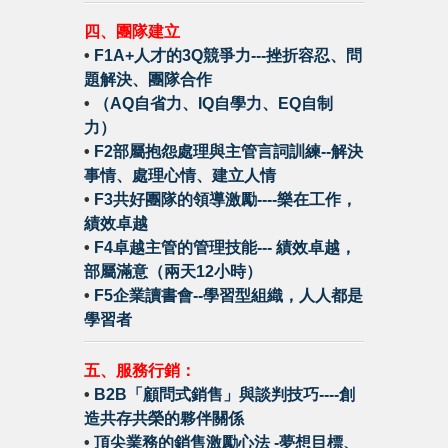
四、團隊建立
•
F1A+人才的3Q競爭力---挫折容忍、問
題解決、團隊合作
•
（AQ自省力、IQ自學力、EQ自制
力）
•
F2部屬抱怨處理與主管言詞訓練--解決
事情、處理心情、建立人情
•
F3共好團隊的領導激勵----樂在工作，
績效卓越
•
F4卓越主管的管理技能--- 績效卓越，
部屬滿意（兩天12小時）
•
F5企業讀書會--學習型組織，人人都是
學習者
五、服務行銷：
•
B2B「顧問式銷售」與談判技巧----創
造共存共榮的夥伴關係
•
頂尖業務的銷售激勵心法 -夢想目標、