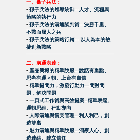
一、孫子兵法：
•
孫子兵法的領導統御---人才、流程與
策略的執行力
•
孫子兵法的溝通談判術---決勝千里、
不戰而屈人之兵
•
孫子兵法的策略行銷--- 以人為本的敏
捷創新戰略
二、溝通表達：
•
產品簡報的精準說服---說話有重點、
思考有邏＜輯、上台有自信
•
精準提問力，激發行動力—問對問
題，解決問題
•
一頁式工作術與高效提案--精準表達、
邏輯思維、行動導向
•
人際溝通與衝突管理---利人利己，創
造雙贏
•
魅力溝通與精準說服---洞察人心、創
造連結、建立信任