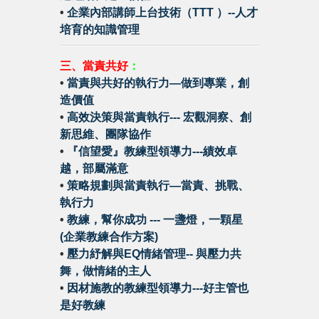
•
企業內部講師上台技術（TTT ）--人才
培育的知識管理
三、當責共好
：
•
當責與共好的執行力—做到專業，創
造價值
•
高效決策與當責執行--- 宏觀洞察、創
新思維、團隊協作
•
『信望愛』教練型領導力---績效卓
越，部屬滿意
•
策略規劃與當責執行—當責、挑戰、
執行力
•
教練，幫你成功 --- 一盞燈，一顆星
(企業教練合作方案)
•
壓力紓解與EQ情緒管理-- 與壓力共
舞，做情緒的主人
•
因材施教的教練型領導力---好主管也
是好教練