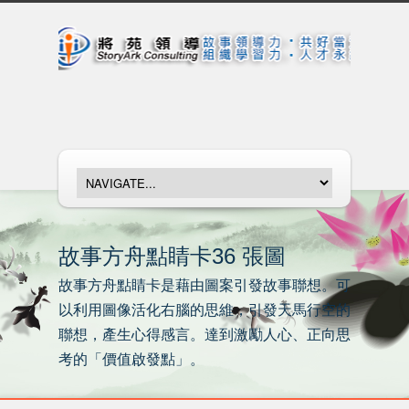
故事方舟點睛卡36 張圖
故事方舟點睛卡是藉由圖案引發故事聯想。可
以利用圖像活化右腦的思維，引發天馬行空的
聯想，產生心得感言。達到激勵人心、正向思
考的「價值啟發點」。